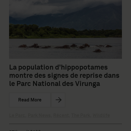
La population d’hippopotames
montre des signes de reprise dans
le Parc National des Virunga
Read More
Le Parc
,
Park News
,
Récent
,
The Park
,
Wildlife