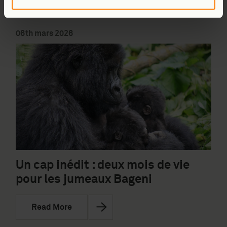
Nouvelles des Gorilles
,
Récent
06th mars 2026
Un cap inédit : deux mois de vie
pour les jumeaux Bageni
Read More