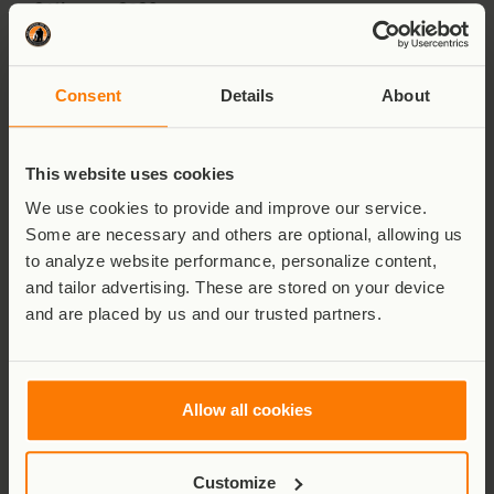
24th mars 2026
Consent
Details
About
This website uses cookies
We use cookies to provide and improve our service.
Some are necessary and others are optional, allowing us
to analyze website performance, personalize content,
and tailor advertising. These are stored on your device
Une deuxième naissance
and are placed by us and our trusted partners.
gémellaire rare de gorilles de
montagne en 3 mois
Allow all cookies
Read More
Communiqué de Presse
,
Gorilles de Montagne
,
Customize