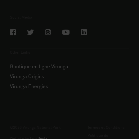
Social Media
Other Links
Boutique en ligne Virunga
Virunga Origins
Virunga Energies
©2026 Virunga National Park
Termes et Conditions
Politique de
Website by
Umi Digital