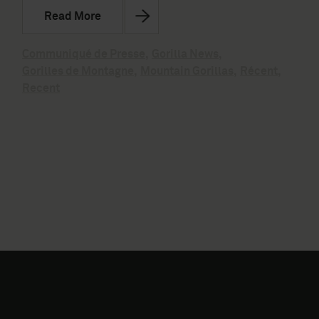
Read More
Communiqué de Presse
,
Gorilla News
,
Gorilles de Montagne
,
Mountain Gorillas
,
Récent
,
Recent