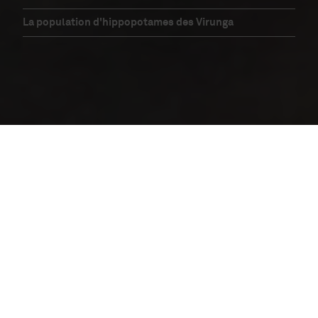
La population d'hippopotames des Virunga
Home
»
La faune sauvage
»
Les Mammifères
»
Hippopotame
Introduction
L’hippopotame semi-aquatique est le troisième
plus grand animal terrestre au monde. Les
hippopotames sont plus étroitement liés aux
baleines et aux dauphins qu’aux autres
mammifères brouteurs qui les entourent. Malgré
leur apparence paisible, ils sont réputés pour leur
côté imprévisible et dangereux et sont